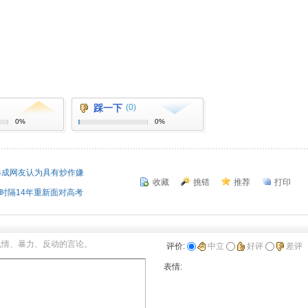
踩一下
(0)
0%
0%
4成网友认为具有炒作嫌
收藏
挑错
推荐
打印
，时隔14年重新面对高考
色情、暴力、反动的言论。
评价:
中立
好评
差评
表情: