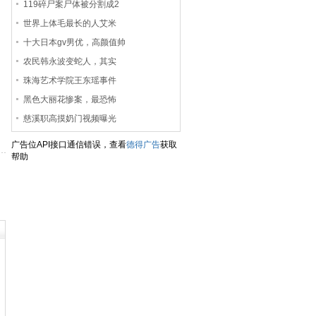
119碎尸案尸体被分割成2
世界上体毛最长的人艾米
十大日本gv男优，高颜值帅
农民韩永波变蛇人，其实
珠海艺术学院王东瑶事件
黑色大丽花惨案，最恐怖
慈溪职高摸奶门视频曝光
广告位API接口通信错误，查看
德得广告
获取
帮助