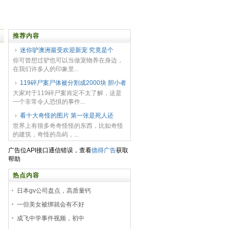
推荐内容
迷你驴澳洲最受欢迎新宠 究竟是个
你可曾想过驴也可以当做宠物养在身边，
在我们许多人的印象里...
119碎尸案尸体被分割成2000块 胆小者
大家对于119碎尸案肯定不太了解，这是
一个非常令人恐惧的事件...
看十大奇怪的图片 第一张是死人还
世界上有很多奇奇怪怪的东西，比如奇怪
的建筑，奇怪的岛屿，...
广告位API接口通信错误，查看
德得广告
获取
帮助
热点内容
日本gv公司盘点，高质量钙
一但美女被绑就会有不好
成飞中学事件视频，初中