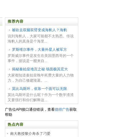
推荐内容
被砍去双腿双臂变成海豹人？海豹
说到海豹人，大家可能都不太熟悉。传说
海豹人的真身是个海里...
罗斯维尔事件，大量外星人被军方
罗斯威尔事件是发生在美国墨西哥的一个
事件，据说是一艘来自...
揭秘秦始皇地宫之秘 场面极其宏大
大家都知道秦始皇晚年耗费大量的人力物
力，为自己修建陵墓。...
莫比乌斯环，依靠一个面可以无限
莫比乌斯环是什么呢？作为一个数学渣渣
又要强行和你们解释这...
广告位API接口通信错误，查看
德得广告
获取
帮助
热点内容
南大教授黎介寿杀了刁爱