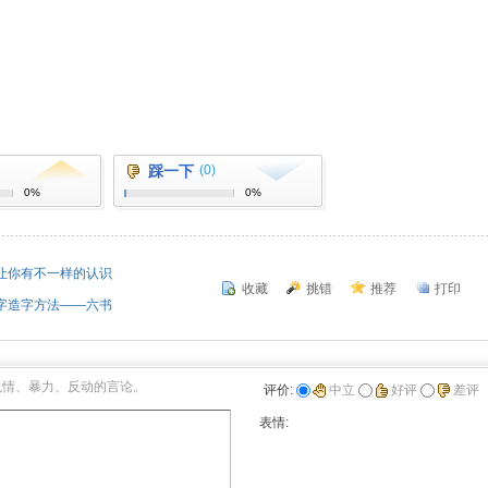
踩一下
(0)
0%
0%
让你有不一样的认识
收藏
挑错
推荐
打印
字造字方法――六书
色情、暴力、反动的言论。
评价:
中立
好评
差评
表情: