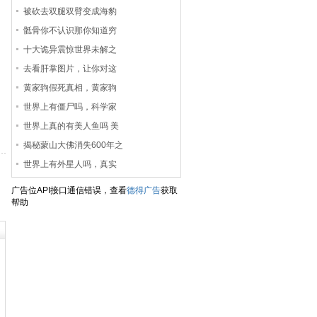
被砍去双腿双臂变成海豹
骶骨你不认识那你知道穷
十大诡异震惊世界未解之
去看肝掌图片，让你对这
黄家驹假死真相，黄家驹
世界上有僵尸吗，科学家
世界上真的有美人鱼吗 美
揭秘蒙山大佛消失600年之
世界上有外星人吗，真实
广告位API接口通信错误，查看
德得广告
获取
帮助